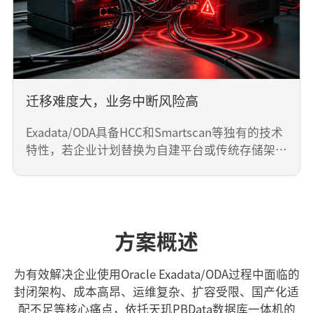
企业数字化转型的主流方向。
迁移难度大，业务中断风险高
Exadata/ODA具备HCC和Smartscan等独有的技术
特性，若企业计划替换为自建平台或传统存储架
构，可能面临着数据迁移流程复杂、周期长，且迁
移后性能可能不满足原有业务系统需求，导致下移
失败。
迁移难度大，业务中断风险高
方案概述
Exadata/ODA具备HCC和Smartscan等独有的技术
特性，若企业计划替换为自建平台或传统存储架
为有效解决企业使用Oracle Exadata/ODA过程中面临的
构，可能面临着数据迁移流程复杂、周期长，且迁
封闭架构、成本高昂、运维复杂、扩容受限、国产化适
移后性能可能不满足原有业务系统需求，导致下移
配不足等核心痛点，依托天玑PBData数据库一体机的
失败。