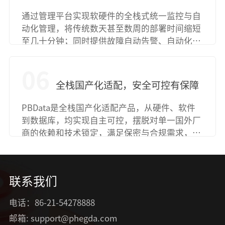
通过管理平台实现软硬件的全栈式统一监控与自
动化管理，将传统数天甚至数周的部署时间缩短
至几十分钟；同时提供故障自动告警、自动化备
份恢复、容灾可视化监控等功能，大幅降低运维
技术门槛，提升运维效率
60%
以上。
06
全栈国产化适配，安全可控有保障
PBData是全栈国产化适配产品，从硬件、软件
到数据库，均实现自主可控，摆脱对单一国外厂
商的依赖和技术锁定，满足保密与合规需求，同
时已在党政、金融、运营商、制造、医疗等行业
落地，积累了丰富的国产化实践经验。
联系我们
电话：86-21-54278888
邮箱: support@phegda.com