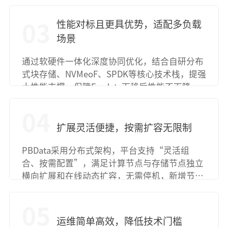
闪存、混合存储、缓存等多种部署方案，满足企
业多场景、多数据库协同运行需求。
性能对标且更具优势，适配多负载
03
场景
通过软硬件一体化深度协同优化，结合自研分布
式块存储、NVMeoF、SPDK等核心技术栈，提强
大性能支撑，保障Exadata下移后性能不下降。
支持联机事务处理、数据仓储、混合负载等全场
景，适配企业核心业务的多样化需求。
04
扩展灵活便捷，按需扩容无限制
PBData采用分布式架构，平台支持“灵活组
合、按需配置”，满足计算节点与存储节点独立
横向扩展和在线动态扩容，无需停机，新增节点
即可实现性能与容量的线性增长，扩展性更强。
05
运维简单高效，降低技术门槛